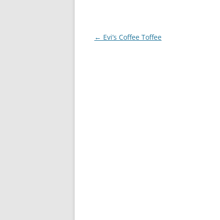
Beitragsnavigation
←
Evi’s Coffee Toffee