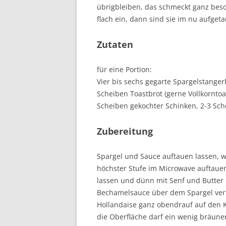
übrigbleiben, das schmeckt ganz beso
DAS GRÜNE KOCHBUCH
flach ein, dann sind sie im nu aufget
DIE MFI SPEZIAL SONDERHEFTE:
Zutaten
ASIEN-KÜCHE
für eine Portion:
Vier bis sechs gegarte Spargelstangerl
Scheiben Toastbrot (gerne Vollkorntoas
Scheiben gekochter Schinken, 2-3 Sc
Zubereitung
Spargel und Sauce auftauen lassen, w
höchster Stufe im Microwave auftauen
lassen und dünn mit Senf und Butter 
Bechamelsauce über dem Spargel vert
Hollandaise ganz obendrauf auf den 
die Oberfläche darf ein wenig bräune