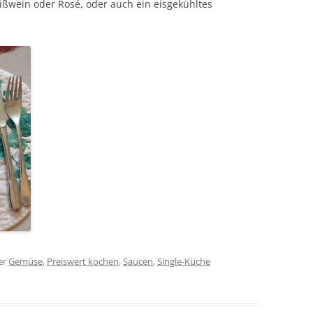
ißwein oder Rosé, oder auch ein eisgekühltes
er
Gemüse
,
Preiswert kochen
,
Saucen
,
Single-Küche