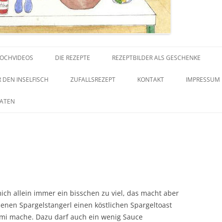
Zum
Inhalt
 KOCHVIDEOS
DIE REZEPTE
REZEPTBILDER ALS GESCHENKE
springen
 DEN INSELFISCH
ZUFALLSREZEPT
KONTAKT
IMPRESSUM
TATEN
mich allein immer ein bisschen zu viel, das macht aber
ebenen Spargelstangerl einen köstlichen Spargeltoast
mi mache. Dazu darf auch ein wenig Sauce