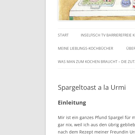
START
INSELFISCH TV BARRIEREFREIE
MEINE LIEBLINGS-KOCHBÜCHER
ÜBER
MEINE KOCH-BIBEL: DAS
WAS MAN ZUM KOCHEN BRAUCHT – DIE ZU
BAYRISCHE KOCHBUCH
GEMÜSE UND SALAT
MEINE AMERIKANISCHE KOCH-
Spargeltoast a la Urmi
FLEISCH UND WURST
BIBEL: JOY OF COOKING
VIVA ITALIA! – NUDEL & NUDEL
Einleitung
DIE BESTEN BACKREZEPTE AUS
Mir ist ein ganzes Pfund Spargel für 
ALLER WELT
gar nix, weil ich aus den übrig gebli
nach dem Rezept meiner Freundin Ur
DIE KÜCHE IN SÜDTIROL