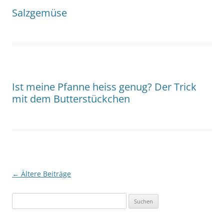
Salzgemüse
Ist meine Pfanne heiss genug? Der Trick
mit dem Butterstückchen
Beitragsnavigation
←
Ältere Beiträge
Suchen
nach: