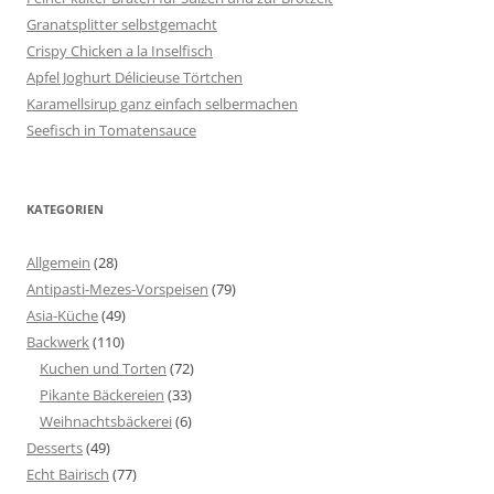
Granatsplitter selbstgemacht
Crispy Chicken a la Inselfisch
Apfel Joghurt Délicieuse Törtchen
Karamellsirup ganz einfach selbermachen
Seefisch in Tomatensauce
KATEGORIEN
Allgemein
(28)
Antipasti-Mezes-Vorspeisen
(79)
Asia-Küche
(49)
Backwerk
(110)
Kuchen und Torten
(72)
Pikante Bäckereien
(33)
Weihnachtsbäckerei
(6)
Desserts
(49)
Echt Bairisch
(77)