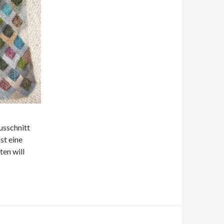
usschnitt
st eine
ten will