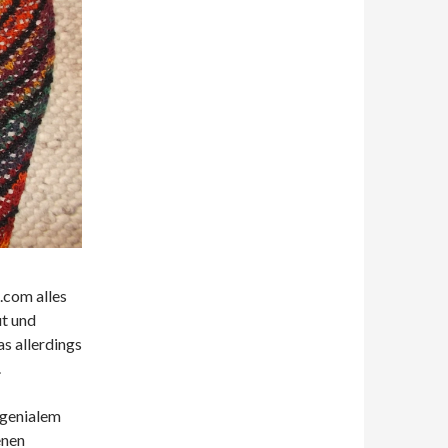
.com alles
ut und
as allerdings
.
 genialem
enen