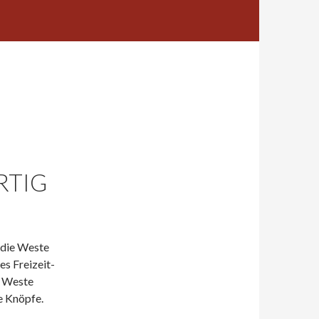
RTIG
, die Weste
es Freizeit-
e Weste
e Knöpfe.