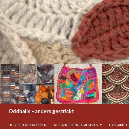
Suchen
Oddballs – anders gestrickt
ZUM INHALT SPRINGEN
HERZLICH WILLKOMMEN
ALLE ANLEITUNGEN ALS PDFS
HANDARBEIT