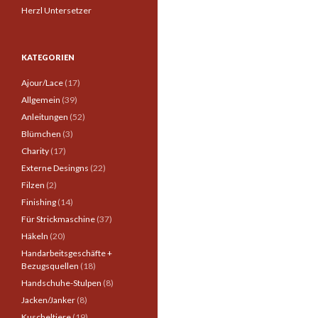
Herzl Untersetzer
KATEGORIEN
Ajour/Lace
(17)
Allgemein
(39)
Anleitungen
(52)
Blümchen
(3)
Charity
(17)
Externe Desingns
(22)
Filzen
(2)
Finishing
(14)
Für Strickmaschine
(37)
Häkeln
(20)
Handarbeitsgeschäfte +
Bezugsquellen
(18)
Handschuhe-Stulpen
(8)
Jacken/Janker
(8)
Kuscheltiere
(19)