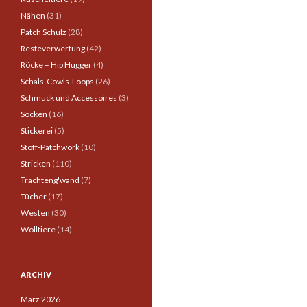
Nähen
(31)
Patch Schulz
(28)
Resteverwertung
(42)
Röcke – Hip Hugger
(4)
Schals-Cowls-Loops
(26)
Schmuck und Accessoires
(3)
Socken
(16)
Stickerei
(5)
Stoff-Patchwork
(10)
Stricken
(110)
Trachteng'wand
(7)
Tücher
(17)
Westen
(30)
Wolltiere
(14)
ARCHIV
März 2026