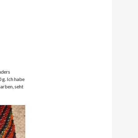
nders
 g. Ich habe
farben, seht