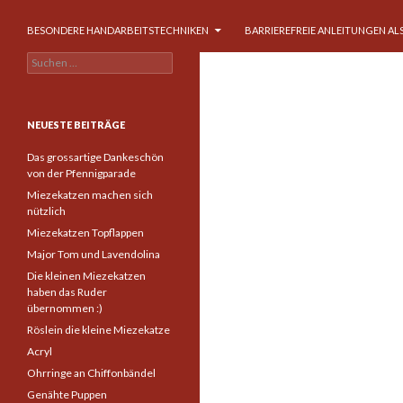
BESONDERE HANDARBEITSTECHNIKEN
BARRIEREFREIE ANLEITUNGEN ALS
Suchen
nach:
NEUESTE BEITRÄGE
Das grossartige Dankeschön
von der Pfennigparade
Miezekatzen machen sich
nützlich
Miezekatzen Topflappen
Major Tom und Lavendolina
Die kleinen Miezekatzen
haben das Ruder
übernommen :)
Röslein die kleine Miezekatze
Acryl
Ohrringe an Chiffonbändel
Genähte Puppen