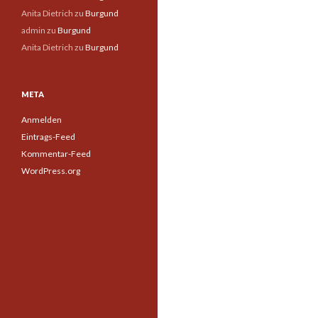
Anita Dietrich
zu
Burgund
admin
zu
Burgund
Anita Dietrich
zu
Burgund
META
Anmelden
Eintrags-Feed
Kommentar-Feed
WordPress.org