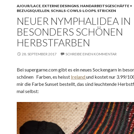
AJOUR/LACE
,
EXTERNE DESINGNS
,
HANDARBEITSGESCHÄFTE +
BEZUGSQUELLEN
,
SCHALS-COWLS-LOOPS
,
STRICKEN
NEUER NYMPHALIDEA IN
BESONDERS SCHÖNEN
HERBSTFARBEN
28. SEPTEMBER 2017
SCHREIBE EINEN KOMMENTAR
Bei supergarne.com gibt es ein neues Sockengarn in beso
schönen Farben, es heisst
Ireland
und kostet nur 3.99/100
mir die Farbe Sunset bestellt, das sind leuchtende Herbst
mal selbst: