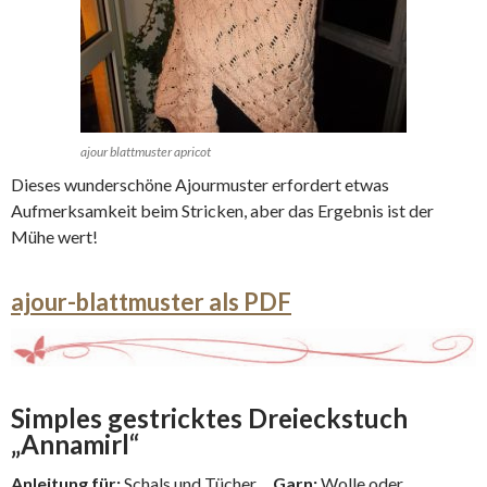
ajour blattmuster apricot
Dieses wunderschöne Ajourmuster erfordert etwas
Aufmerksamkeit beim Stricken, aber das Ergebnis ist der
Mühe wert!
ajour-blattmuster als PDF
Simples gestricktes Dreieckstuch
„Annamirl“
Anleitung für:
Schals und Tücher
Garn:
Wolle oder