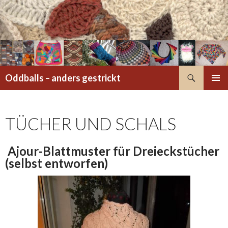
Suchen
Oddballs – anders gestrickt
ZUM
PRIMÄR
INHALT
MENÜ
SPRINGEN
TÜCHER UND SCHALS
Ajour-Blattmuster für Dreieckstücher
(selbst entworfen)