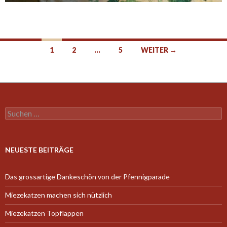
Beitragsnavigation
1
2
…
5
WEITER →
Suchen
nach:
NEUESTE BEITRÄGE
Das grossartige Dankeschön von der Pfennigparade
Miezekatzen machen sich nützlich
Miezekatzen Topflappen