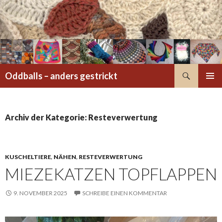
Suchen
Oddballs – anders gestrickt
ZUM
PRIMÄR
INHALT
MENÜ
SPRINGEN
Archiv der Kategorie: Resteverwertung
KUSCHELTIERE
,
NÄHEN
,
RESTEVERWERTUNG
MIEZEKATZEN TOPFLAPPEN
9. NOVEMBER 2025
SCHREIBE EINEN KOMMENTAR