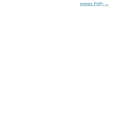
(reines PHP)
→