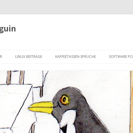
guin
Zum
Inhalt
ER
LINUX BEITRÄGE
KAFFEETASSEN-SPRÜCHE
SOFTWARE FO
springen
THE GIMP – 
AUCH FÜR PR