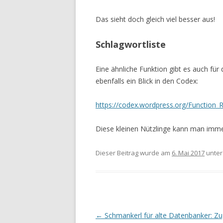
Das sieht doch gleich viel besser aus!
Schlagwortliste
Eine ähnliche Funktion gibt es auch für d
ebenfalls ein Blick in den Codex:
https://codex.wordpress.org/Function_R
Diese kleinen Nützlinge kann man imme
Dieser Beitrag wurde am
6. Mai 2017
unte
Beitrags-
←
Schmankerl für alte Datenbanker: Zug