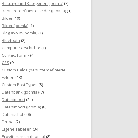
Beiträge und Kategorien (Joomla)
(8)
Benutzerdefinierte Felder (Joomla)
(1)
Bilder
(19)
Bilder (Joomla)
(1)
Bloglayout (Joomla)
(1)
Bluetooth
(2)
Computergeschichte
(1)
Contact Form 7
(4)
CSS
(9)
Custom Fields (benutzerdefinierte
Felder)
(13)
Custom Post Types
(5)
Datenbank (Joomla)
(7)
Datenimport
(24)
Datenimport (Joomla)
(8)
Datenschutz
(8)
Drupal
(2)
Eigene Tabellen
(34)
Erweiterungen (Joomla)
(8)