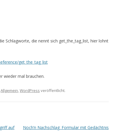
ie Schlagworte, die nennt sich get_the_tag_list, hier lohnt
eference/get_the_tag_list
r wieder mal brauchen.
r
Allgemein
,
WordPress
veröffentlicht.
riff auf
Noch’n Nachschlag: Formular mit Gedächtnis