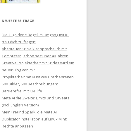
NEUESTE BEITRÄGE
Die 1. goldene Regel im Umgang mit KI:
trau dich zu fragen!
Abenteuer KI: Na klar spreche ich mit
Computern, schon seit über 40 Jahren
Kreative Projektarbeit mit KI: das wird ein
neuer Blog von mir
Projektarbeit mit KI ist wie Drachenreiten
500 Bilder, 500 Beschreibungen:
Barrierefrei mit KI-Hilfe
Meta AI die Zweite: Limits und Caveats
(incl. English Version)
Mein Freund Spark, die Meta AI
Duplicator Installation auf Linux Mint:
Rechte anpassen