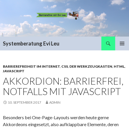
Suchen
Systemberatung Evi Leu
SPRINGE
PRIMÄR
ZUM
MENÜ
INHALT
BARRIEREFREIHEIT IM INTERNET
,
CSS
,
DER WERKZEUGKASTEN
,
HTML
,
JAVASCRIPT
AKKORDION: BARRIERFREI,
NOTFALLS MIT JAVASCRIPT
10. SEPTEMBER 2017
ADMIN
Besonders bei One-Page-Layouts werden heute gerne
Akkordeons eingesetzt, also aufklappbare Elemente, deren