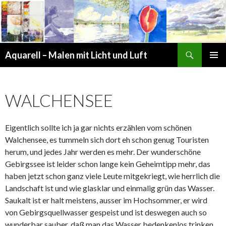
Suchen
Aquarell – Malen mit Licht und Luft
ZUM
PRIMÄR
INHALT
MENÜ
SPRINGEN
WALCHENSEE
Eigentlich sollte ich ja gar nichts erzählen vom schönen
Walchensee, es tummeln sich dort eh schon genug Touristen
herum, und jedes Jahr werden es mehr. Der wunderschöne
Gebirgssee ist leider schon lange kein Geheimtipp mehr, das
haben jetzt schon ganz viele Leute mitgekriegt, wie herrlich die
Landschaft ist und wie glasklar und einmalig grün das Wasser.
Saukalt ist er halt meistens, ausser im Hochsommer, er wird
von Gebirgsquellwasser gespeist und ist deswegen auch so
wunderbar sauber, daß man das Wasser bedenkenlos trinken