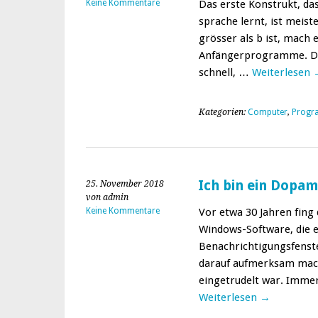
Keine Kommentare
Das erste Kon­strukt, da
sprache lernt, ist meis­
gröss­er als b ist, mach e
Anfänger­pro­gramme. Da
schnell, …
Weit­er­lesen
Kategorien:
Computer
,
Progr
Ich bin ein Dopam
25. November 2018
von admin
Keine Kommentare
Vor etwa 30 Jahren fing 
Win­­dows-Soft­­ware, die
Benachrich­ti­gungs­fen­s
darauf aufmerk­sam mac
eingetrudelt war. Imme
Weit­er­lesen
→