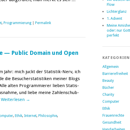
Flow
Lichterglanz
1. Advent
et
,
Programmierung
|
Permalink
Meine Amishe
oder: nur Gott
perfekt
le — Public Domain und Open
KATEGORIEN
Allgemein
m Jahr: mich juckt der Sta­tis­tik-Nerv, ich
Barrierefreiheit
 die Besuch­er­sta­tis­tiken mein­er Blogs
Beauty
le alten Pro­gram­mier­er lieben Sta­tis­
Bücher
Aus­nahme, und liebe meine Zahlen­schub­
Charity
…
Weit­er­lesen
→
Computer
Ethik
Frauenrechte
omputer
,
Ethik
,
Internet
,
Philosophie
,
Gesundheit
Handarbeiten