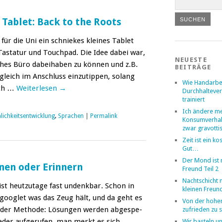
 Tablet: Back to the Roots
 für die Uni ein schniekes kleines Tablet
-Tas­­tatur und Touch­pad. Die Idee dabei war,
NEUESTE
­ches Büro dabei­haben zu kön­nen und z.B.
BEITRÄGE
le­ich im Anschluss einzu­tip­pen, solang
Wie Handarbe
sch …
Weit­er­lesen
→
Durchhalteve
trainiert
Ich ändere m
lichkeitsentwicklung
,
Sprachen
|
Permalink
Konsumverhal
zwar gravotti
Zeit ist ein k
Gut…
Der Mond ist
nen oder Erinnern
Freund Teil 2
Nachtschicht 
ist heutzu­tage fast undenkbar. Schon in
kleinen Freun
googlet was das Zeug hält, und da geht es
Von der hohen
der Meth­ode: Lösun­gen wer­den abge­spe­
zufrieden zu s
ieder aufgerufen, man merkt es sich …
Wir basteln u