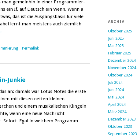
s man gemein­hin in ein­er Pro­gram­mier­
tens ein If, auf Deutsch ein Wenn. Wenn a
twas, das ist die Aus­gangs­ba­sis für viele
ARCHIV
bei lernt man meis­tens auch ziem­lich
→
Oktober 2025
Juni 2025
Mai 2025
ammierung
|
Permalink
Februar 2025
Dezember 2024
November 2024
Oktober 2024
in-Junkie
Juli 2024
Juni 2024
das an: damals war Lotus Notes die erste
Mai 2024
 einen mit diesen net­ten kleinen
April 2024
terchen und einem musikalis­chen Klin­geln
März 2024
hte, wenn eine neue Nachricht
Dezember 2023
r. Sofort. Egal in welchem Pro­gramm …
Oktober 2023
September 2023