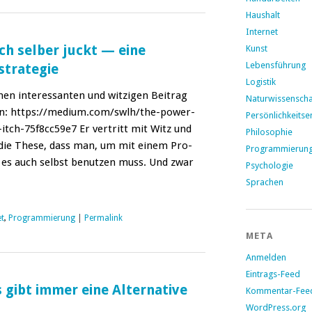
Haushalt
Internet
ich selber juckt — eine
Kunst
Lebensführung
strategie
Logistik
n inter­es­san­ten und witzi­gen Beitrag
Naturwissenscha
sen: https://medium.com/swlh/the-power-
Persönlichkeitse
tch-75f8cc59e7 Er ver­tritt mit Witz und
Philosophie
n die These, dass man, um mit einem Pro­
Programmierun
n, es auch selb­st benutzen muss. Und zwar
Psychologie
Sprachen
et
,
Programmierung
|
Permalink
META
Anmelden
Eintrags-Feed
s gibt immer eine Alternative
Kommentar-Fee
WordPress.org