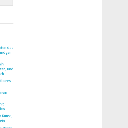
iten das
rmögen
ein
ten, und
sch
ostbares
 mein
mit
den
 Kunst,
ein
ns einen