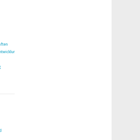
ften
ntwicklung
g
d