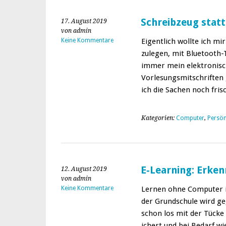
Schreibzeug statt
17. August 2019
von admin
Keine Kommentare
Eigentlich wollte ich mir
zule­gen, mit Blue­­tooth
immer mein elek­tro­n­is
Vor­lesungsmitschriften g
ich die Sachen noch fri
Kategorien:
Computer
,
Persön
E‑Learning: Erken
12. August 2019
von admin
Keine Kommentare
Ler­nen ohne Com­put­er 
der Grund­schule wird ge
schon los mit der Tücke 
ichert und bei Bedarf w