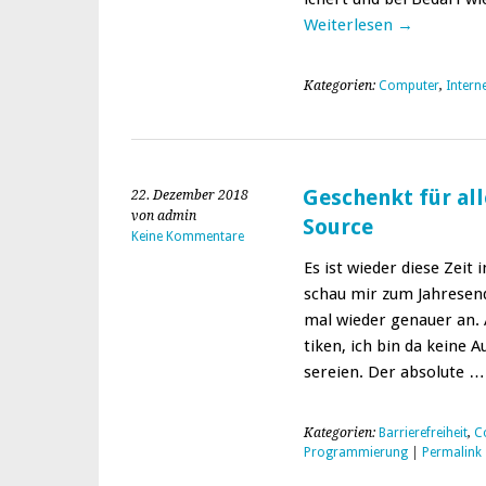
Weit­er­lesen
→
Kategorien:
Computer
,
Intern
Geschenkt für al
22. Dezember 2018
von admin
Source
Keine Kommentare
Es ist wieder diese Zeit i
schau mir zum Jahre­sende
mal wieder genauer an. Al
tiken, ich bin da keine 
sereien. Der absolute 
Kategorien:
Barrierefreiheit
,
C
Programmierung
|
Permalink