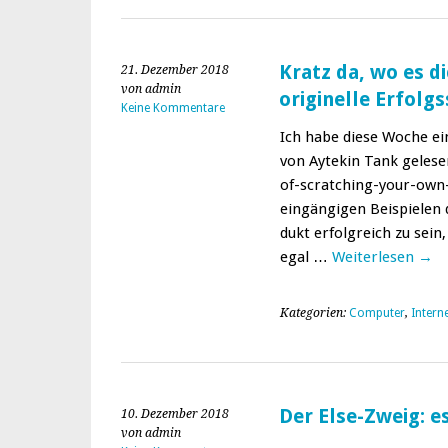
Kratz da, wo es d
21. Dezember 2018
von admin
originelle Erfolgs
Keine Kommentare
Ich habe diese Woche eine
von Aytekin Tank gele­
of-scratching-your-own-i
eingängi­gen Beispie­le
dukt erfol­gre­ich zu sei
egal …
Weit­er­lesen
→
Kategorien:
Computer
,
Intern
Der Else-Zweig: e
10. Dezember 2018
von admin