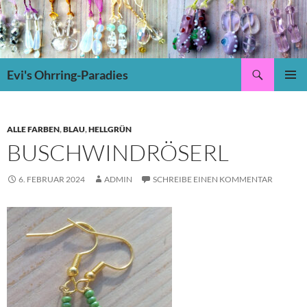
Suchen
Evi's Ohrring-Paradies
ZUM
PRIMÄR
INHALT
MENÜ
SPRINGEN
ALLE FARBEN
,
BLAU
,
HELLGRÜN
BUSCHWINDRÖSERL
6. FEBRUAR 2024
ADMIN
SCHREIBE EINEN KOMMENTAR