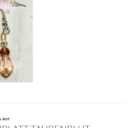
A
,
ROT