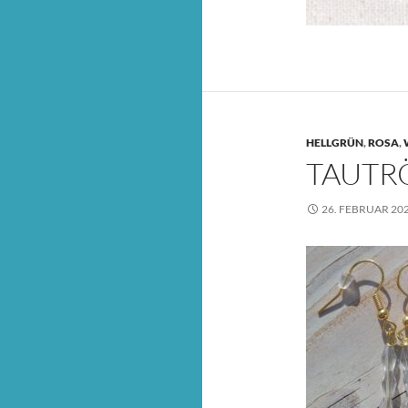
HELLGRÜN
,
ROSA
,
TAUTR
26. FEBRUAR 20