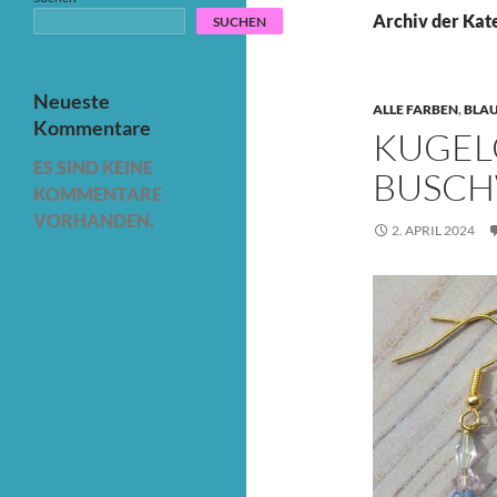
Archiv der Kat
SUCHEN
Neueste
ALLE FARBEN
,
BLA
Kommentare
KUGEL
ES SIND KEINE
BUSCH
KOMMENTARE
VORHANDEN.
2. APRIL 2024