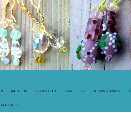
ÜN
JADEGRÜN
ORANGEGELB
ROSA
ROT
SCHWARZBRAUN
TÜ
EREN SHOPS