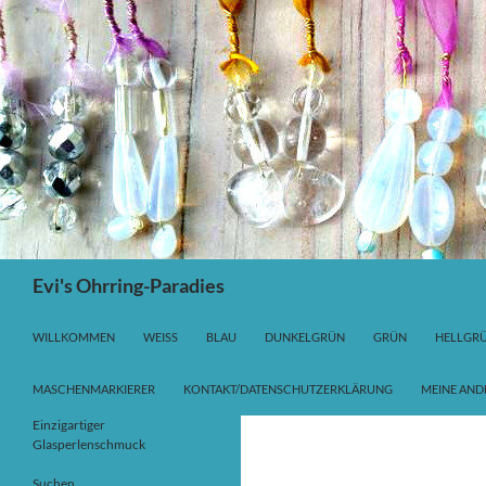
Suchen
Evi's Ohrring-Paradies
ZUM INHALT SPRINGEN
WILLKOMMEN
WEISS
BLAU
DUNKELGRÜN
GRÜN
HELLGR
MASCHENMARKIERER
KONTAKT/DATENSCHUTZERKLÄRUNG
MEINE AND
Einzigartiger
Glasperlenschmuck
Suchen